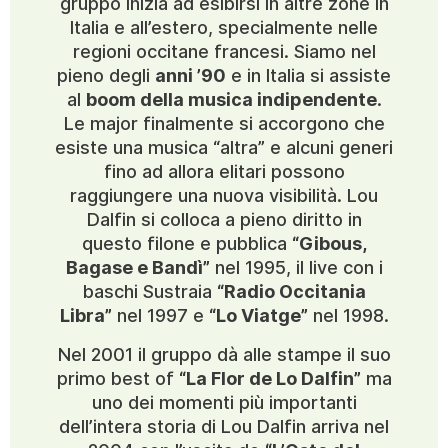
gruppo inizia ad esibirsi in altre zone in
Italia e all’estero, specialmente nelle
regioni occitane francesi. Siamo nel
pieno degli
anni ’90
e in Italia si assiste
al
boom della musica indipendente
.
Le major finalmente si accorgono che
esiste una musica “altra” e alcuni generi
fino ad allora elitari possono
raggiungere una nuova visibilità. Lou
Dalfin si colloca a pieno diritto in
questo filone e pubblica
“Gibous,
Bagase e Bandì”
nel 1995, il live con i
baschi Sustraia
“Radio Occitania
Libra”
nel 1997 e
“Lo Viatge”
nel 1998.
Nel 2001 il gruppo dà alle stampe il suo
primo best of
“La Flor de Lo Dalfin”
ma
uno dei momenti più importanti
dell’intera storia di Lou Dalfin arriva nel