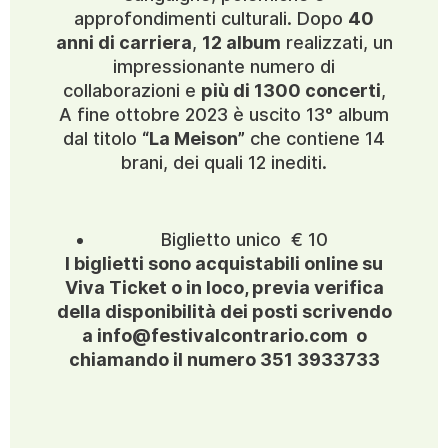
approfondimenti culturali. Dopo
40
anni di carriera
,
12 album
realizzati, un
impressionante numero di
collaborazioni e
più di 1300 concerti
,
A fine ottobre 2023 è uscito 13° album
dal titolo
“La Meison”
che contiene 14
brani, dei quali 12 inediti.
Biglietto unico € 10
I biglietti sono acquistabili online su
Viva Ticket o in loco, previa verifica
della disponibilità dei posti scrivendo
a info@festivalcontrario.com o
chiamando il numero 351 3933733