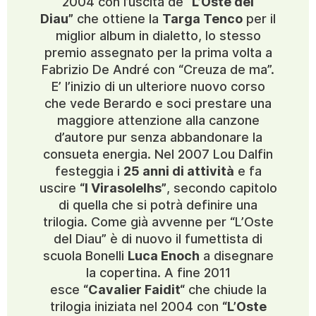
2004 con l’uscita de
“L’Oste del
Diau”
che ottiene la
Targa Tenco
per il
miglior album in dialetto, lo stesso
premio assegnato per la prima volta a
Fabrizio De André con “Creuza de ma”.
E’ l’inizio di un ulteriore nuovo corso
che vede Berardo e soci prestare una
maggiore attenzione alla canzone
d’autore pur senza abbandonare la
consueta energia. Nel 2007 Lou Dalfin
festeggia i
25 anni di attività
e fa
uscire
“I Virasolelhs”
, secondo capitolo
di quella che si potrà definire una
trilogia. Come già avvenne per “L’Oste
del Diau” è di nuovo il fumettista di
scuola Bonelli
Luca Enoch
a disegnare
la copertina. A fine 2011
esce
“Cavalier Faidit“
che chiude la
trilogia iniziata nel 2004 con
“L’Oste